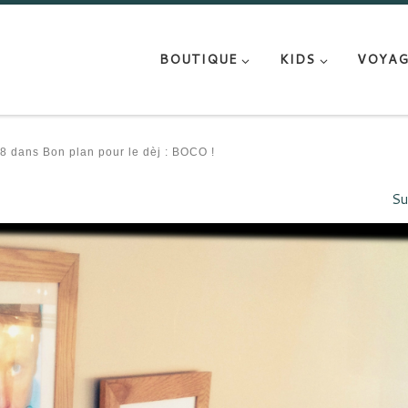
BOUTIQUE
KIDS
VOYAG
8
dans
Bon plan pour le dèj : BOCO !
Su