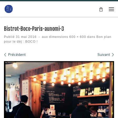
Passer au contenu
Me
Bistrot-Boco-Paris-aunomi-3
Publié
31 mai 2016
-
aux dimensions
600 × 600
dans
Bon plan
pour le dèj : BOCO !
Navigation des images
Précédent
Suivant