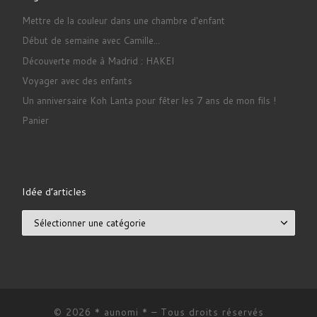
Mettre de la couleur dans une chambre d'enfant
Début de semaine avec Camille...
Découverte mode à Madrid : HAKEI
Voyager avec des enfants
Un anniversaire Koh Lanta pour fêter les 7 ans de mon fils !
Panier
Idée d’articles
Idée d’articles
© 2026
* aunomi *
– Tous droits réservés