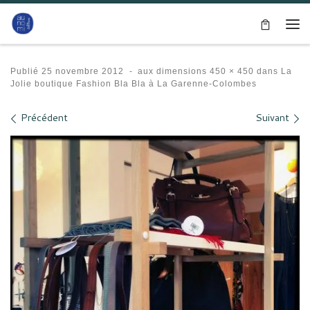
Passer au contenu
Me
Publié
25 novembre 2012
-
aux dimensions
450 × 450
dans
La
Jolie boutique Fashion Bla Bla à La Garenne-Colombes
Navigation des images
Précédent
Suivant