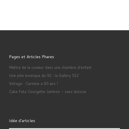
Pages et Articles Phares
Mettre de la couleur dans une chambre d'enfant
Une jolie boutique du 92 : la Gallery 512
Vintage : Caroline a 60 ans !
Cake Feta Courgette Jambon - sans lactose
Idée d’articles