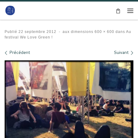
Passer au contenu
Me
Publié
22 septembre 2012
-
aux dimensions
600 × 600
dans
Au
festival We Love Green !
Navigation des images
Précédent
Suivant