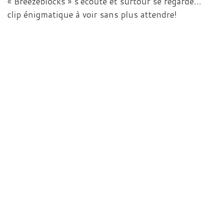
« Breezeblocks » s’écoute et surtour se regarde…
clip énigmatique à voir sans plus attendre!