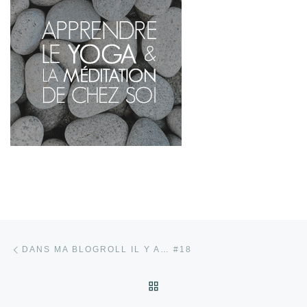
Parcourir les articles
Article précédent
DANS MA BLOGROLL IL Y A… #18
RETOUR À LA LISTE DES