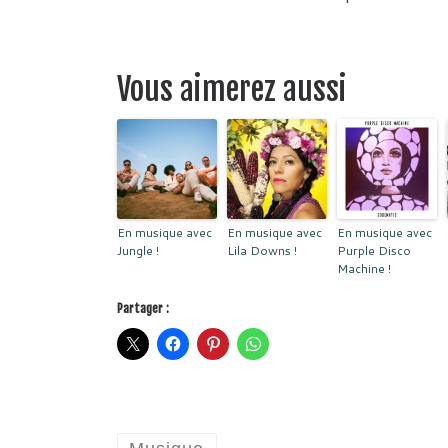
Vous aimerez aussi
En musique avec
En musique avec
En musique avec
Jungle !
Lila Downs !
Purple Disco
Machine !
Partager :