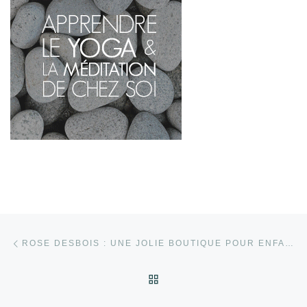
Parcourir les articles
Article précédent
ROSE DESBOIS : UNE JOLIE BOUTIQUE POUR ENFANTS
RETOUR À LA LISTE DES
Ar