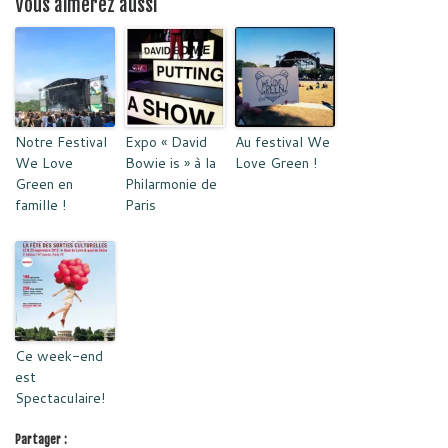
Vous aimerez aussi
Notre Festival
Expo « David
Au festival We
We Love
Bowie is » à la
Love Green !
Green en
Philarmonie de
famille !
Paris
Ce week-end
est
Spectaculaire!
Partager :