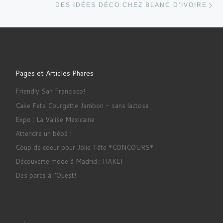
DES IDÉES DÉCO CHEZ BLANC D’IVOIRE
Pages et Articles Phares
Friendly San Francisco!
Cake Feta Courgette Jambon - sans lactose
Expo : La Valise Mexicaine
Attendre un bébé !
Coup de coeur pour Jolie Tête *CONCOURS*
Découverte mode à Madrid : HAKEI
Des parcs à l'Ouest!