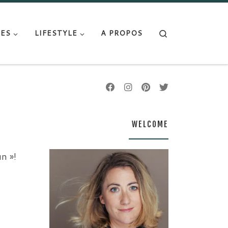
Search
ES
LIFESTYLE
A PROPOS
WELCOME
n »!