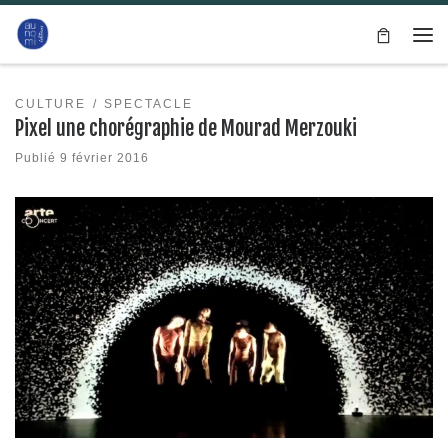
Passer au contenu
Me
CULTURE
SPECTACLE
Pixel une chorégraphie de Mourad Merzouki
Publié
9 février 2016