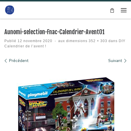
Passer au contenu
Me
Aunomi-selection-Fnac-Calendrier-Avent01
Publié
12 novembre 2020
-
aux dimensions
352 × 303
dans
DIY
Calendrier de l’avent !
Navigation des images
Précédent
Suivant