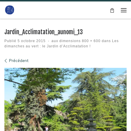
Passer au contenu
Me
Jardin_Acclimatation_aunomi_13
Publié
5 octobre 2015
-
aux dimensions
800 × 600
dans
Les
dimanches au vert : le Jardin d’Acclimatation !
Navigation des images
Précédent