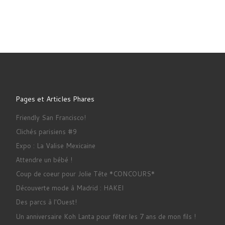
Pages et Articles Phares
Friendly San Francisco!
Clichés parisiens #9
Expo : La Valise Mexicaine
Attendre un bébé !
Coup de coeur pour Jolie Tête *CONCOURS*
Découverte mode à Madrid : HAKEI
Des parcs à l'Ouest!
Un anniversaire Koh Lanta pour fêter les 7 ans de mon fils !