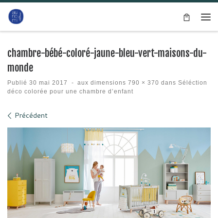
Passer au contenu
Me
chambre-bébé-coloré-jaune-bleu-vert-maisons-du-
monde
Publié
30 mai 2017
-
aux dimensions
790 × 370
dans
Séléction
déco colorée pour une chambre d’enfant
Navigation des images
Précédent