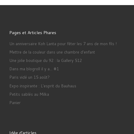
Pages et Articles Phares
Un anniversaire Koh Lanta pour fêter les 7 ans de mon fils !
Mettre de la couleur dans une chambre d'enfant
Une jolie boutique du 92 : la Gallery 512
Dans ma blogroll il y a... #1
Paris vidé un 15 août?
Expo inspirante : L'esprit du Bauhaus
Petits sablés au Milka
Panier
Idée d’articles