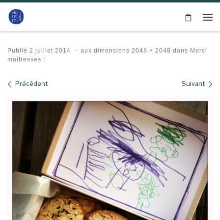
Passer au contenu
Me
Publié
2 juillet 2014
-
aux dimensions
2048 × 2048
dans
Merci
maîtresses !
Navigation des images
Précédent
Suivant