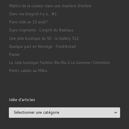
Mettre de la couleur dans une chambre d'enfant
Dans ma blogroll il y a... #1
Paris vidé un 15 août?
Expo inspirante : L'esprit du Bauhaus
Une jolie boutique du 92 : la Gallery 512
Quelque part en Norvège : Fredrikstad
Panier
La Jolie boutique Fashion Bla Bla à La Garenne-Colombes
Petits sablés au Milka
Idée d’articles
Idée d’articles