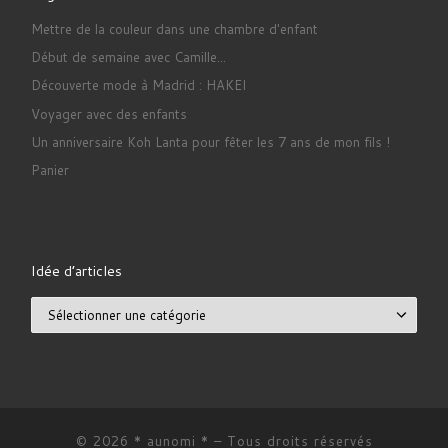
Mettre de la couleur dans une chambre d'enfant
Début de semaine avec Camille...
Découverte mode à Madrid : HAKEI
Voyager avec des enfants
Un anniversaire Koh Lanta pour fêter les 7 ans de mon fils !
Panier
Idée d’articles
Idée d’articles
© 2026
* aunomi *
– Tous droits réservés