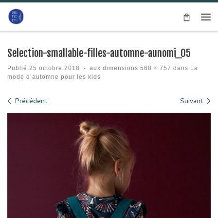
Passer au contenu
Me
Selection-smallable-filles-automne-aunomi_05
Publié
25 octobre 2018
-
aux dimensions
568 × 757
dans
La
mode d’automne pour les kids
Navigation des images
Précédent
Suivant