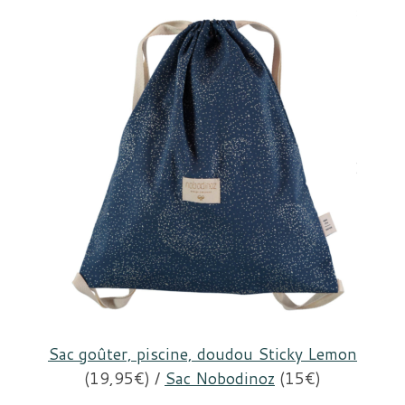
Sac goûter, piscine, doudou Sticky Lemon
(19,95€) /
Sac Nobodinoz
(15€)