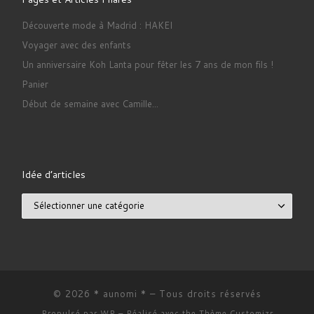
Découverte mode à Madrid : HAKEI
Voyager avec des enfants
Un anniversaire Koh Lanta pour fêter les 7 ans de mon fils !
Panier
Début de semaine avec Camille...
Idée d’articles
Idée d’articles
© 2026
* aunomi *
– Tous droits réservés
Propulsé par
WP
– Réalisé avec the
Thème Customizr