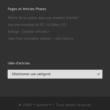
Pages et Articles Phares
Mettre de la couleur dans une chambre d'enfant
Une jolie boutique du 92 : la Gallery 512
Vintage : Caroline a 60 ans !
Cake Feta Courgette Jambon - sans lactose
Idée d’articles
Idée d’articles
© 2026
* aunomi *
– Tous droits réservés