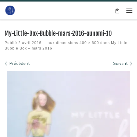
Passer au contenu
Me
My-Little-Box-Bubble-mars-2016-aunomi-10
Publié
2 avril 2016
-
aux dimensions
400 × 600
dans
My Little
Bubble Box – mars 2016
Navigation des images
Précédent
Suivant