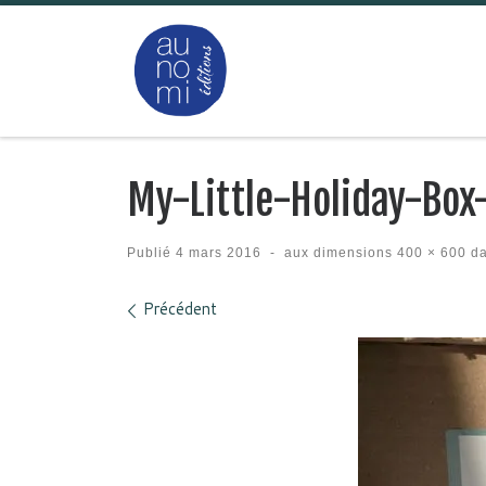
Passer au contenu
My-Little-Holiday-Box
Publié
4 mars 2016
-
aux dimensions
400 × 600
d
Navigation des images
Précédent