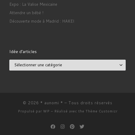
Expo : La Valise Mexicaine
Attendre un bébé !
Découverte mode à Madrid : HAKEI
Idée d’articles
Idée d’articles
© 2026
* aunomi *
– Tous droits réservés
Propulsé par
WP
– Réalisé avec the
Thème Customizr