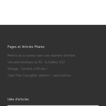
Pages et Articles Phares
Mettre de la couleur dans une chambre d'enfant
Une jolie boutique du 92 : la Gallery 512
Vintage : Caroline a 60 ans !
Cake Feta Courgette Jambon - sans lactose
Idée d’articles