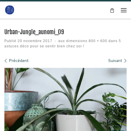
Passer au contenu
Me
Urban-Jungle_aunomi_09
Publié
20 novembre 2017
-
aux dimensions
800 × 600
dans
5
astuces déco pour se sentir bien chez soi !
Navigation des images
Précédent
Suivant