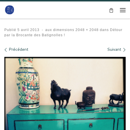
Passer au contenu
Me
Publié
5 avril 2013
-
aux dimensions
2048 × 2048
dans
Détour
par la Brocante des Batignolles !
Navigation des images
Précédent
Suivant