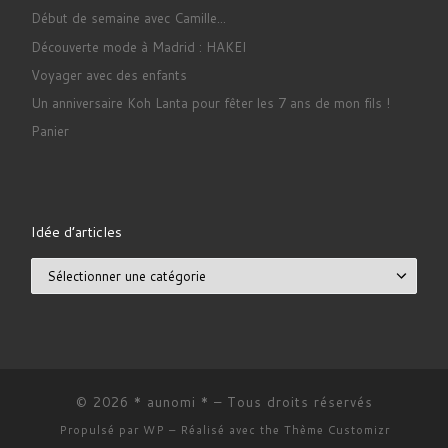
Début de semaine avec Camille...
Découverte mode à Madrid : HAKEI
Voyager avec des enfants
Un anniversaire Koh Lanta pour fêter les 7 ans de mon fils !
Panier
Idée d’articles
Idée d’articles
© 2026
* aunomi *
– Tous droits réservés
Propulsé par
WP
– Réalisé avec the
Thème Customizr