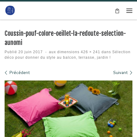
Passer au contenu
Me
Coussin-pouf-colore-oeillet-la-redoute-selection-
aunomi
Publié
20 juin 2017
-
aux dimensions
426 × 241
dans
Sélection
déco pour donner du style au balcon, terrasse, jardin !
Navigation des images
Précédent
Suivant