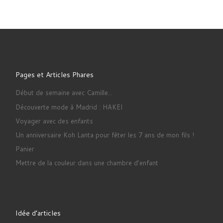
Pages et Articles Phares
Début de semaine avec Camille...
Découverte mode à Madrid : HAKEI
Voyager avec des enfants
Un anniversaire Koh Lanta pour fêter les 7 ans de mon fils !
Panier
Mettre de la couleur dans une chambre d'enfant
Idée d’articles