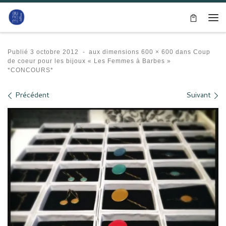
Passer au contenu
Me
Publié
3 octobre 2012
-
aux dimensions
600 × 600
dans
Coup
de coeur pour les bijoux « Les Femmes à Barbes »
*CONCOURS*
Navigation des images
Précédent
Suivant