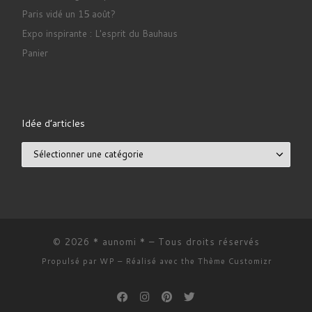
Paris vidé un 15 août?
Expo inspirante : L'esprit du Bauhaus
Panier
Idée d’articles
Idée d’articles
© 2026
* aunomi *
– Tous droits réservés
Propulsé par
WP
– Réalisé avec the
Thème Customizr