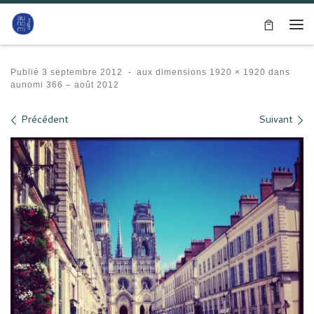
Passer au contenu
Me
Publié
3 septembre 2012
-
aux dimensions
1920 × 1920
dans
aunomi 366 – août 2012
Navigation des images
Précédent
Suivant