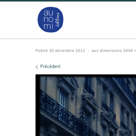
Passer au contenu
Publié
30 décembre 2012
-
aux dimensions
2048 ×
Navigation des images
Précédent