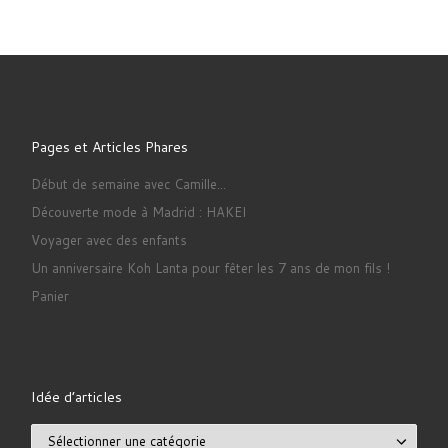
Pages et Articles Phares
Début de semaine avec Camille...
Découverte mode à Madrid : HAKEI
Voyager avec des enfants
Un anniversaire Koh Lanta pour fêter les 7 ans de mon fils !
Panier
Idée d’articles
Idée d’articles