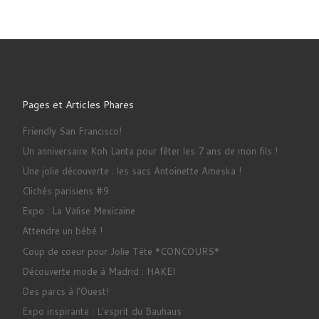
Pages et Articles Phares
Friendly San Francisco!
Un anniversaire Koh Lanta pour fêter les 7 ans de mon fils !
Une jolie découverte : les sacs Antoinette Ameska !
Clichés parisiens #9
Expo : La Valise Mexicaine
Attendre un bébé !
Coup de coeur pour Jolie Tête *CONCOURS*
Découverte mode à Madrid : HAKEI
Des parcs à l'Ouest!
Expo inspirante : L'esprit du Bauhaus