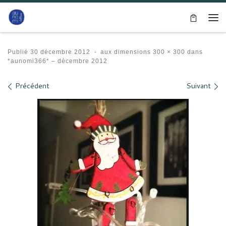
Passer au contenu
Me
Publié
30 décembre 2012
-
aux dimensions
300 × 300
dans
*aunomi366* – décembre 2012
Navigation des images
Précédent
Suivant