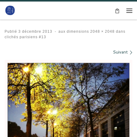
Passer au contenu
Me
Publié
3 décembre 2013
-
aux dimensions
2048 × 2048
dans
clichés parisiens #13
Navigation des images
Suivant