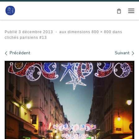
Passer au contenu
Me
Publié
3 décembre 2013
-
aux dimensions
800 × 800
dans
clichés parisiens #13
Navigation des images
Précédent
Suivant