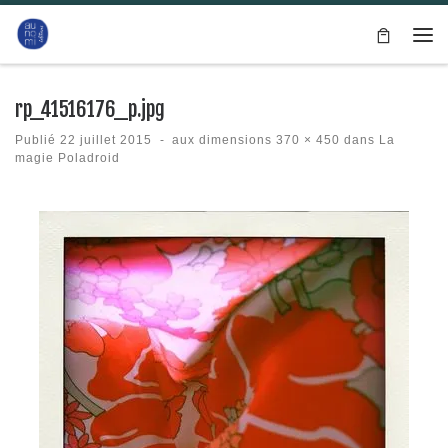
Passer au contenu
Me
rp_41516176_p.jpg
Publié
22 juillet 2015
-
aux dimensions
370 × 450
dans
La
magie Poladroid
Navigation des images