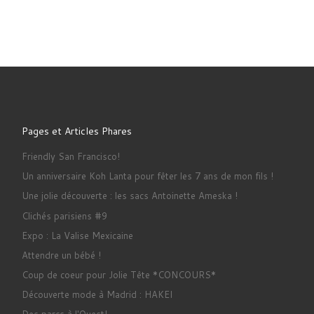
Pages et Articles Phares
Friendly San Francisco!
Un anniversaire Koh Lanta pour fêter les 7 ans de mon fils !
Une jolie découverte : les sacs Antoinette Ameska !
Clichés parisiens #9
Expo : La Valise Mexicaine
Attendre un bébé !
Coup de coeur pour Jolie Tête *CONCOURS*
Découverte mode à Madrid : HAKEI