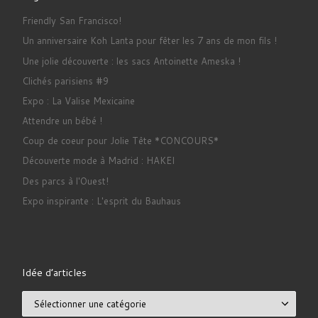
Friendly San Francisco!
Un anniversaire Koh Lanta pour fêter les 7 ans de mon fils !
Une jolie découverte : les sacs Antoinette Ameska !
Clichés parisiens #9
Expo : La Valise Mexicaine
Attendre un bébé !
Coup de coeur pour Jolie Tête *CONCOURS*
Découverte mode à Madrid : HAKEI
Des parcs à l'Ouest!
Expo inspirante : L'esprit du Bauhaus
Idée d’articles
Idée d’articles