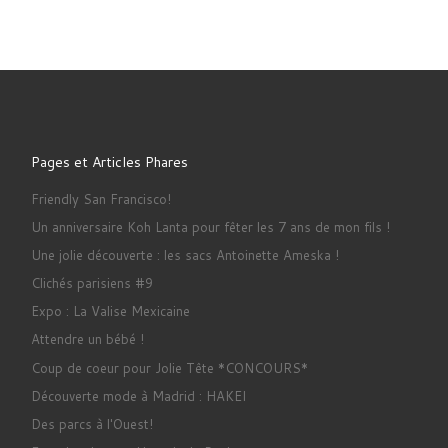
Pages et Articles Phares
Friendly San Francisco!
Un anniversaire Koh Lanta pour fêter les 7 ans de mon fils !
Une jolie découverte : les sacs Antoinette Ameska !
Clichés parisiens #9
Expo : La Valise Mexicaine
Attendre un bébé !
Coup de coeur pour Jolie Tête *CONCOURS*
Découverte mode à Madrid : HAKEI
Des parcs à l'Ouest!