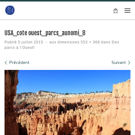
Passer au contenu
Me
USA_cote ouest_parcs_aunomi_8
Publié
5 juillet 2015
-
aux dimensions
552 × 368
dans
Des
parcs à l’Ouest!
Navigation des images
Précédent
Suivant