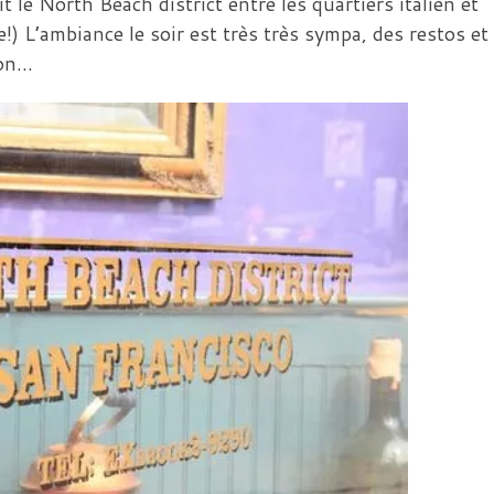
t le North Beach district entre les quartiers italien et
!) L’ambiance le soir est très très sympa, des restos et
ion…