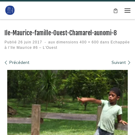
Passer au contenu
Me
Ile-Maurice-famille-Ouest-Chamarel-aunomi-8
Publié
26 juin 2017
-
aux dimensions
400 × 600
dans
Echappée
à l’Ile Maurice #6 – L’Ouest
Navigation des images
Précédent
Suivant