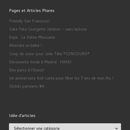
Pages et Articles Phares
Friendly San Francisco!
Cake Feta Courgette Jambon - sans lactose
Expo : La Valise Mexicaine
Attendre un bébé !
Coup de coeur pour Jolie Tête *CONCOURS*
Découverte mode à Madrid : HAKEI
Des parcs à l'Ouest!
Un anniversaire Koh Lanta pour fêter les 7 ans de mon fils !
Clichés parisiens #9
Idée d’articles
Idée d’articles