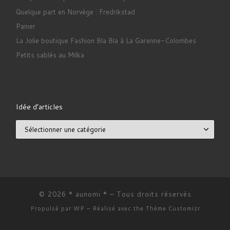
Quelque part en Norvège : Fredrikstad
Panier
La Jolie boutique Fashion Bla Bla à La Garenne-Colombes
Petits sablés au Milka
Idée d’articles
Idée d’articles
© 2026
* aunomi *
– Tous droits réservés
Propulsé par
WP
– Réalisé avec the
Thème Customizr