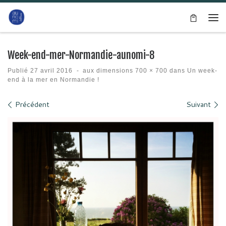
Passer au contenu
Me
Week-end-mer-Normandie-aunomi-8
Publié
27 avril 2016
-
aux dimensions
700 × 700
dans
Un week-
end à la mer en Normandie !
Navigation des images
Précédent
Suivant