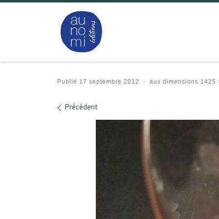
Passer au contenu
Publié
17 septembre 2012
-
aux dimensions
1425 
Navigation des images
Précédent