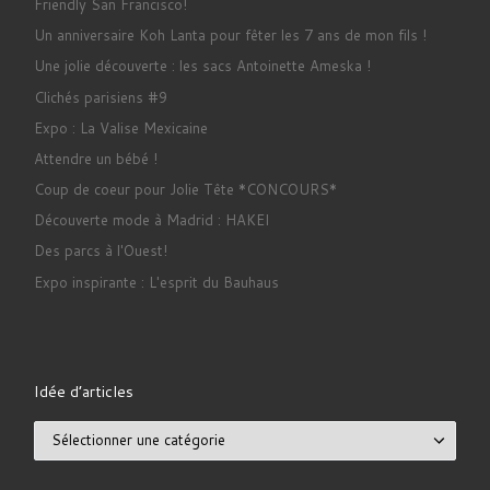
Friendly San Francisco!
Un anniversaire Koh Lanta pour fêter les 7 ans de mon fils !
Une jolie découverte : les sacs Antoinette Ameska !
Clichés parisiens #9
Expo : La Valise Mexicaine
Attendre un bébé !
Coup de coeur pour Jolie Tête *CONCOURS*
Découverte mode à Madrid : HAKEI
Des parcs à l'Ouest!
Expo inspirante : L'esprit du Bauhaus
Idée d’articles
Idée d’articles