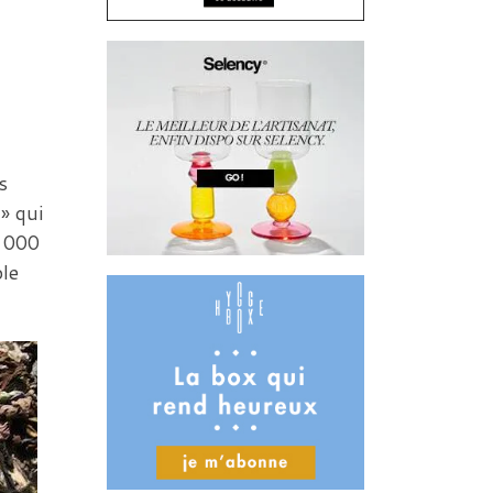
s
» qui
0 000
ble