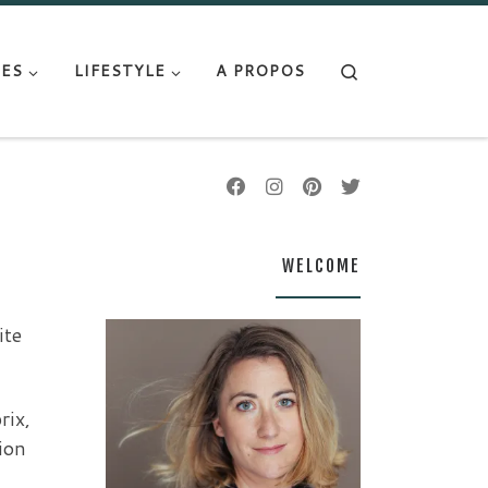
Search
ES
LIFESTYLE
A PROPOS
WELCOME
ite
rix,
ion