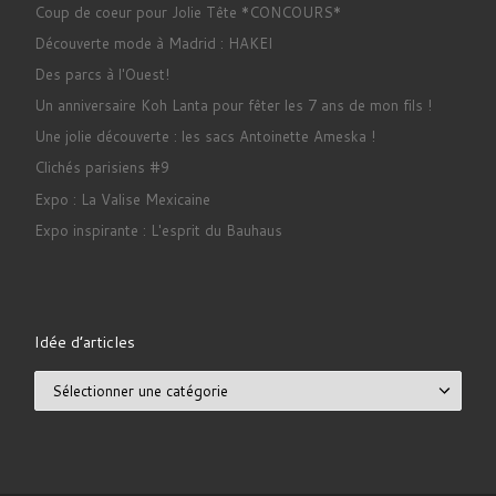
Coup de coeur pour Jolie Tête *CONCOURS*
Découverte mode à Madrid : HAKEI
Des parcs à l'Ouest!
Un anniversaire Koh Lanta pour fêter les 7 ans de mon fils !
Une jolie découverte : les sacs Antoinette Ameska !
Clichés parisiens #9
Expo : La Valise Mexicaine
Expo inspirante : L'esprit du Bauhaus
Idée d’articles
Idée d’articles