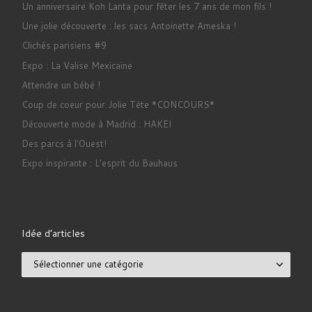
Un anniversaire Koh Lanta pour fêter les 7 ans de mon fils !
Une jolie découverte : les sacs Antoinette Ameska !
Clichés parisiens #9
Expo : La Valise Mexicaine
Attendre un bébé !
Coup de coeur pour Jolie Tête *CONCOURS*
Découverte mode à Madrid : HAKEI
Des parcs à l'Ouest!
Expo inspirante : L'esprit du Bauhaus
Idée d’articles
Idée d’articles