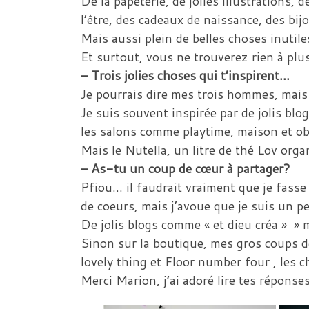
De la papeterie, de jolies illustrations
l’être, des cadeaux de naissance, des bij
Mais aussi plein de belles choses inutil
Et surtout, vous ne trouverez rien à plu
– Trois jolies choses qui t’inspirent…
Je pourrais dire mes trois hommes, mais
Je suis souvent inspirée par de jolis blo
les salons comme playtime, maison et o
Mais le Nutella, un litre de thé Lov orga
– As-tu un coup de cœur à partager?
Pfiou… il faudrait vraiment que je fasse
de coeurs, mais j’avoue que je suis un p
De jolis blogs comme « et dieu créa » » 
Sinon sur la boutique, mes gros coups 
lovely thing et Floor number four , les
Merci Marion, j’ai adoré lire tes répons