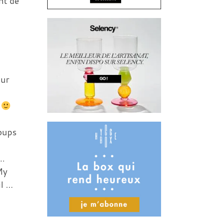
nt de
sur
i
coups
….
My
il …