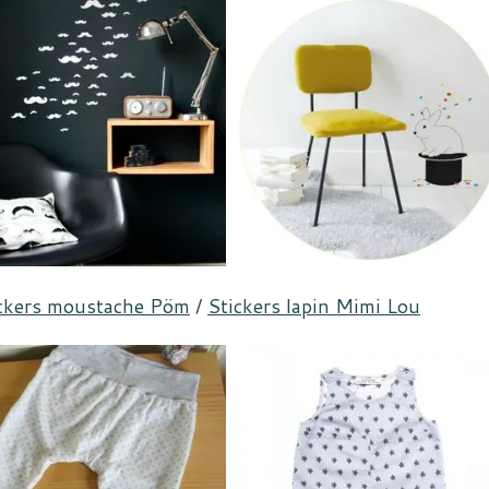
ckers moustache Pöm
/
Stickers lapin Mimi Lou