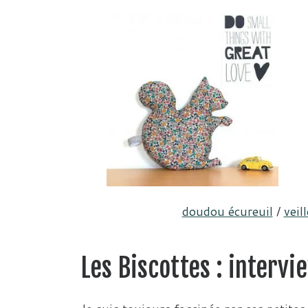
doudou écureuil
/
veil
Les Biscottes : intervi