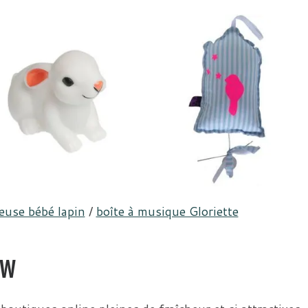
leuse bébé lapin
/
boîte à musique Gloriette
ew