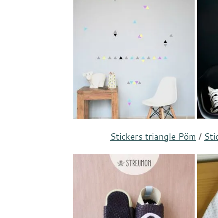
Stickers triangle Pöm
/
Sti