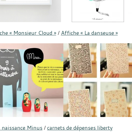
iche « Monsieur Cloud »
/
Affiche « La danseuse »
de naissance Minus
/
carnets de dépenses liberty