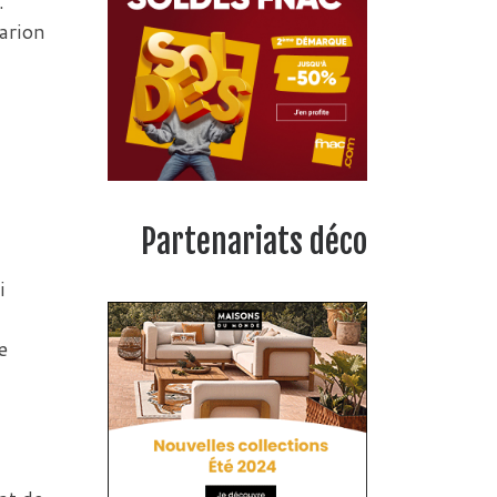
…
Marion
Partenariats déco
i
e