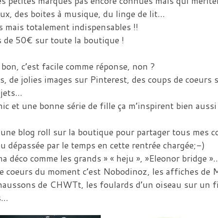
, des petites marques pas encore connues mais qui mérite
oux, des boites à musique, du linge de lit…
es mais totalement indispensables !!
s de 50€ sur toute la boutique !
 bon, c’est facile comme réponse, non ?
gs, de jolies images sur Pinterest, des coups de coeurs 
bjets…
nic et une bonne série de fille ça m’inspirent bien auss
 une blog roll sur la boutique pour partager tous mes 
eu dépassée par le temps en cette rentrée chargée;-)
ma déco comme les grands » « heju », »Eleonor bridge »
de coeurs du moment c’est Nobodinoz, les affiches de 
 chaussons de CHWTt, les foulards d’un oiseau sur un f
es…