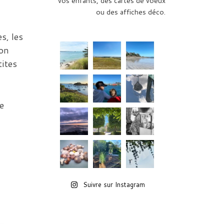
vos enfants, des cartes de voeux
ou des affiches déco.
s, les
ion
tites
e
Suivre sur Instagram