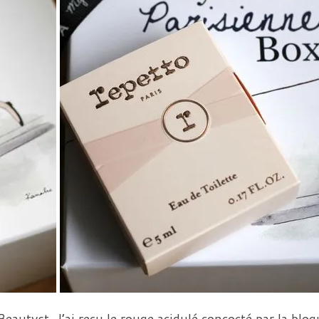
Beautyst. J’ai reçu le rouge acidulé concocté par la blo